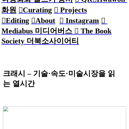
화원
︎︎︎Curating
︎︎︎ Projects
︎︎︎Editing
︎︎︎About
︎ Instagram
︎
Mediabus 미디어버스 ︎ The
Book
Society 더북소사이어티
크래시
–
기술
·
속도
·
미술시장을
읽
는
열
시간