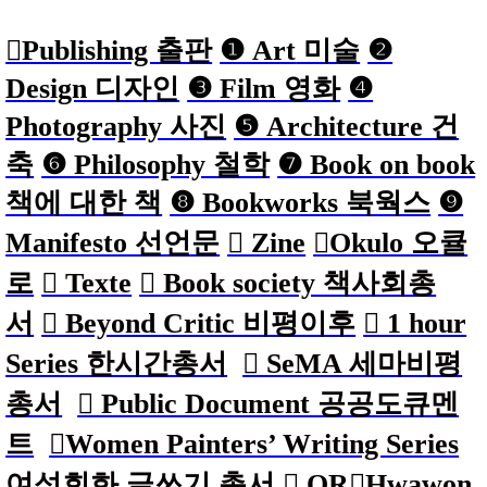
︎︎︎Publishing 출판
❶ Art
미술
❷
Design 디자인
❸ Film 영화
❹
Photography 사진
❺ Architecture 건
축
❻ Philosophy 철학
❼ Book on book
책에 대한 책
❽ Bookworks 북웍스
❾
Manifesto 선언문
︎ Zine
︎Okulo 오큘
로
︎ Texte
︎ Book
society 책사회총
서
︎ Beyond Critic 비평이후
︎ 1 hour
Series 한시간총서
︎ SeMA 세마비평
총서
︎ Public Document 공공도큐멘
트
︎Women Painters’ Writing Series
여성회화 글쓰기 총서
︎ QR
︎Hwawon