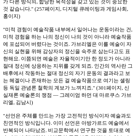
가 다른 방식의, 합당한 목적성을 갖고 있는 것이 중요한
것 같습니다." (257페이지, 디지털 큐레이팅과 게임사회,
홍이지)
"미적 경험이 예술작품 내부에서 일어나는 운동이라는 건,
미적 경험을 하는 나의 정신이 나의 것이 아니라 예술작품
에 포섭되어 버렸다는 것이죠. 가브리엘은 이를 예술이 자
신의 실현을 위해 감상자의 정신을 숙주로 삼는다고도 표
현해요. 이쯤되면 예술은 자율적이기만 한 정도가 아니라
절대 정신에 상응하는 지위를 갖게 되죠. 인간의 역사란 그
배후에서 작동하는 절대 정신의 자기 운동의 결과라고 보
는 헤겔이나 존재하는 모든 걸 예술작품으로 여기는 셸링
등 독일 관념론 철학의 계보가 느껴지죠." (301페이지, 신
실재론 예술론의 쟁점 — 그레이엄 하먼 대 마르쿠스 가브
리엘, 김남시)
"선언은 주체를 만드는 가장 고전적인 방식이자 예술과도
친연적인 방식입니다. 이미 선언은 아방가르드 예술에서
반복되어 나타났죠. 비교문학에서 연구한 것을 토대로 예