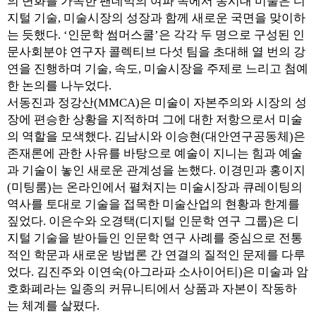
의 변화를 가속한 팬데믹의 여파 속에서 동시대 미술은 디
지털 기술, 미술시장의 성장과 함께 새로운 국면을 맞이하
는 듯했다. ‘인문학 썸머스쿨’은 각각 두 명으로 구성된 인
문사회분야 연구자 콜렉티브 다섯 팀을 초대해 열 번의 강
연을 진행하며 기술, 속도, 미술시장을 주제로 느리고 첨예
한 논의를 나누었다.
서동진과 정강산(MMCA)은 미술이 자본주의와 시장의 성
장에 편승한 상황을 지적하며 그에 대한 저항으로서 미술
의 역할을 모색했다. 김남시와 이승현(대안연구공동체)은
존재론에 관한 사유를 바탕으로 예술이 지니는 힘과 예술
과 기술이 놓인 새로운 관계성을 논했다. 이경민과 홍이지
(미팅룸)는 온라인에서 펼쳐지는 미술시장과 큐레이팅의
역사를 토대로 기술을 접목한 미술산업의 현황과 한계를
짚었다. 이은수와 오경택(디지털 인문학 연구 그룹)은 디
지털 기술을 받아들인 인문학 연구 사례를 중심으로 전통
적인 학문과 새로운 방법론 간 연결의 질적인 문제를 다루
었다. 김진주와 이연숙(아그라파 소사이어티)은 미술과 암
호화폐라는 일종의 커뮤니티에서 상품과 자본이 작동하
는 체계를 살폈다.