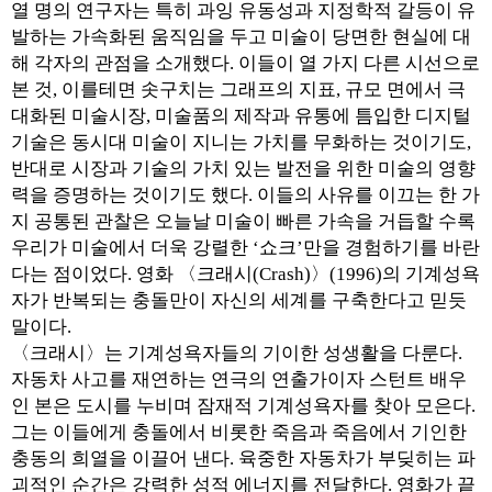
열 명의 연구자는 특히 과잉 유동성과 지정학적 갈등이 유
발하는 가속화된 움직임을 두고 미술이 당면한 현실에 대
해 각자의 관점을 소개했다. 이들이 열 가지 다른 시선으로
본 것, 이를테면 솟구치는 그래프의 지표, 규모 면에서 극
대화된 미술시장, 미술품의 제작과 유통에 틈입한 디지털
기술은 동시대 미술이 지니는 가치를 무화하는 것이기도,
반대로 시장과 기술의 가치 있는 발전을 위한 미술의 영향
력을 증명하는 것이기도 했다. 이들의 사유를 이끄는 한 가
지 공통된 관찰은 오늘날 미술이 빠른 가속을 거듭할 수록
우리가 미술에서 더욱 강렬한 ‘쇼크’만을 경험하기를 바란
다는 점이었다. 영화 〈크래시(Crash)〉(1996)의 기계성욕
자가 반복되는 충돌만이 자신의 세계를 구축한다고 믿듯
말이다.
〈크래시〉는 기계성욕자들의 기이한 성생활을 다룬다.
자동차 사고를 재연하는 연극의 연출가이자 스턴트 배우
인 본은 도시를 누비며 잠재적 기계성욕자를 찾아 모은다.
그는 이들에게 충돌에서 비롯한 죽음과 죽음에서 기인한
충동의 희열을 이끌어 낸다. 육중한 자동차가 부딪히는 파
괴적인 순간은 강력한 성적 에너지를 전달한다. 영화가 끝