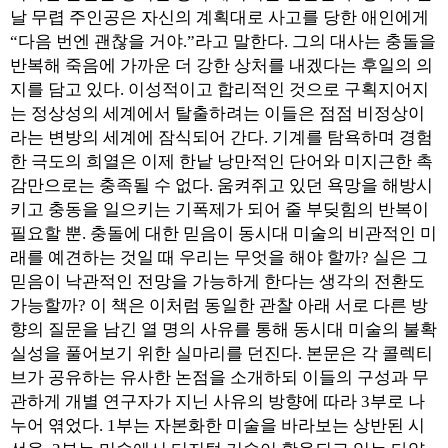
날 무렵 주인공은 자신의 계획대로 사고를 당한 애인에게
“다음 번엔 괜찮을 거야.”라고 말한다. 그의 대사는 충돌을
반복해 죽음에 가까운 더 강한 상처를 내겠다는 후일의 의
지를 담고 있다. 이성적이고 합리적인 것으로 구획지어지
는 정상성의 세계에서 탈출하려는 이들은 점점 비정상이
라는 변방의 세계에 잠식되어 간다. 기계를 탐욕하며 경험
한 극도의 희열은 이제 한낱 낭만적인 단어와 미지근한 촉
감만으로는 충족될 수 없다. 움켜쥐고 있던 욕망을 해방시
키고 충동을 일으키는 기폭제가 되어 줄 부딪힘의 반복이
필요할 뿐. 충돌에 대한 믿음이 동시대 미술의 비관적인 미
래를 예견하는 것일 때 우리는 무엇을 해야 할까? 실은 그
믿음이 낙관적인 전망을 가능하게 한다는 생각의 전환도
가능할까? 이 책은 이처럼 동일한 관찰 아래 서로 다른 방
향의 질문을 남긴 열 명의 사유를 통해 동시대 미술의 불확
실성을 풀어보기 위한 실마리를 던진다. 본문은 각 콜렉티
브가 공유하는 유사한 논점을 소개하되 이들의 구성과 무
관하게 개별 연구자가 지닌 사유의 방향에 따라 3부로 나
누어 엮었다. 1부는 자본화한 미술을 바라보는 상반된 시