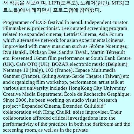
서 작품을 선보이며, LIFT(토론토), 노웨어(런던), MTK(그
르노블)에서 레지던시 프로그램에 참여했다.
Programmer of EXiS festival in Seoul. Independent curator.
Filmmaker & projectionist. Lee curated screening program
related to expanded cinema, Lettrist Cinema, Asia Forum
which alternative network for asian experimental cinema.
Improvised with many musician such as Jérôme Noetinger,
Ryu Hankil, Dickson Dee, Sandra Tavali, Martin Tétreault
etc. Presented 16mm film performance at South Bank Centre
(UK), Cafe OTO (UK), BOZAR electronic music (Belgium),
Netmage 10 (Italy), 102 (France), Espace Multimedia
Gantner (France), Guling Avant-Garde Theatre (Taiwan) etc
and organizing film workshop, performance, artist talk at
various art university includes HongKong City University
Creative Media Department, École de Recherche Graphique.
Since 2006, he been working on audio visual research
project “Expanded Cinema, Extended Celluloid”
collaboration with Hong Chulki, noise improviser. Their
collaboration afforded critical investigations into the
performativity of the practices in both the darkroom and the
screening room, as well as in the private