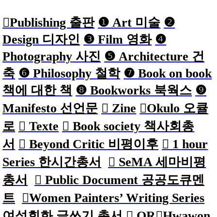
︎︎︎Publishing 출판
❶ Art
미술
❷
Design 디자인
❸ Film 영화
❹
Photography 사진
❺ Architecture 건
축
❻ Philosophy 철학
❼ Book on book
책에 대한 책
❽ Bookworks 북웍스
❾
Manifesto 선언문
︎ Zine
︎Okulo 오큘
로
︎ Texte
︎ Book
society 책사회총
서
︎ Beyond Critic 비평이후
︎ 1 hour
Series 한시간총서
︎ SeMA 세마비평
총서
︎ Public Document 공공도큐멘
트
︎Women Painters’ Writing Series
여성회화 글쓰기 총서
︎ QR
︎Hwawon