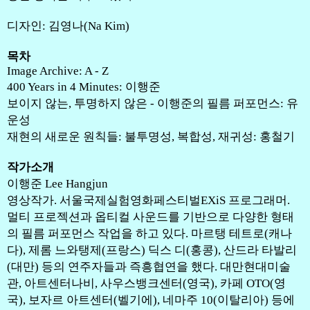
디자인: 김영나(Na Kim)
목차
Image Archive: A - Z
400 Years in 4 Minutes: 이행준
보이지 않는, 투명하지 않은 - 이행준의 필름 퍼포먼스: 유
운성
재현의 새로운 원칙들: 불투명성, 복합성, 재귀성: 홍철기
작가소개
이행준 Lee Hangjun
영상작가. 서울국제실험영화페스티벌EXiS 프로그래머.
멀티 프로젝션과 옵티컬 사운드를 기반으로 다양한 형태
의 필름 퍼포먼스 작업을 하고 있다. 마르탱 테트로(캐나
다), 제롬 느와탱제(프랑스) 딕스 디(홍콩), 산드라 타발리
(대만) 등의 연주자들과 즉흥협연을 했다. 대만현대미술
관, 아트센터나비, 사우스뱅크센터(영국), 카페 OTO(영
국), 보자르 아트센터(벨기에), 네마주 10(이탈리아) 등에