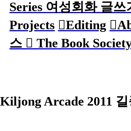
Series 여성회화 글
Projects
︎︎︎Editing
︎︎︎
스 ︎ The
Book Soc
Kiljong Arcade 2011