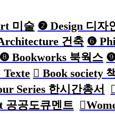
rt
미술
❷ Design 디자
Architecture 건축
❻ Ph
❽ Bookworks 북웍스
❾
︎ Texte
︎ Book
societ
 hour Series 한시간총서
ument 공공도큐멘트
︎Wome