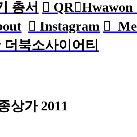
쓰기 총서
︎ QR
︎Hwawo
About
︎ Instagram
︎ M
iety 더북소사이어티
 길종상가 2011