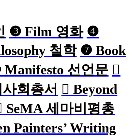
인
❸ Film 영화
❹
ilosophy 철학
❼ Book
 Manifesto 선언문
︎
y 책사회총서
︎ Beyond
︎ SeMA 세마비평총
n Painters’ Writing