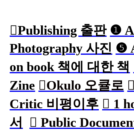
︎︎︎Publishing 출판
❶ A
Photography 사진
❺ 
on book 책에 대한 책
Zine
︎Okulo 오큘로

Critic 비평이후
︎ 1
서
︎ Public Doc