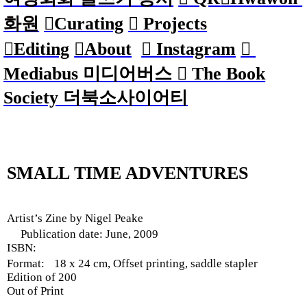
화원
︎︎︎Curating
︎︎︎ Projects
︎︎︎Editing
︎︎︎About
︎ Instagram
︎
Mediabus 미디어버스 ︎ The
Book
Society 더북소사이어티
SMALL TIME ADVENTURES
Artist’s Zine by Nigel Peake
Publication date: June, 2009
ISBN:
Format: 18 x 24 cm, Offset printing, saddle stapler
Edition of 200
Out of Print