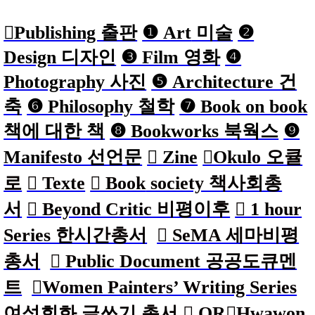
︎︎︎Publishing 출판
❶ Art
미술
❷
Design 디자인
❸ Film 영화
❹
Photography 사진
❺ Architecture 건
축
❻ Philosophy 철학
❼ Book on book
책에 대한 책
❽ Bookworks 북웍스
❾
Manifesto 선언문
︎ Zine
︎Okulo 오큘
로
︎ Texte
︎ Book
society 책사회총
서
︎ Beyond Critic 비평이후
︎ 1 hour
Series 한시간총서
︎ SeMA 세마비평
총서
︎ Public Document 공공도큐멘
트
︎Women Painters’ Writing Series
여성회화 글쓰기 총서
︎ QR
︎Hwawon